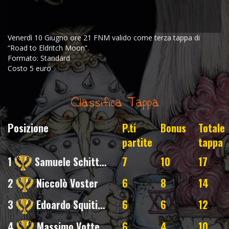
Venerdì 10 Giugno ore 21 FNM valido come terza tappa di
“Road to Eldritch Moon”.
Formato: Standard
Costo 5 euro
Classifica Tappa
Posizione
P.ti
Bonus
Totale
partite
tappa
1
Samuele Schittulli
7
10
17
2
Niccolò Voster
6
8
14
3
Edoardo Squitieri
6
6
12
4
Massimo Vottero
6
4
10