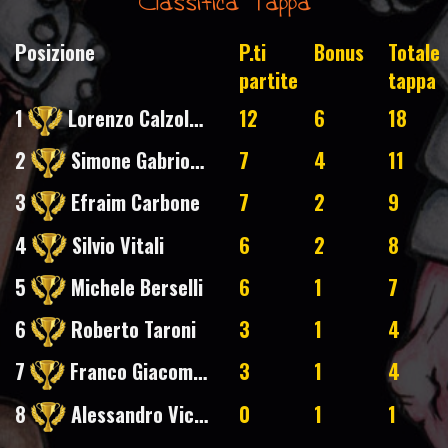
Classifica Tappa
Posizione
P.ti
Bonus
Totale
partite
tappa
1
Lorenzo Calzolari
12
6
18
2
Simone Gabriotti
7
4
11
3
Efraim Carbone
7
2
9
4
Silvio Vitali
6
2
8
5
Michele Berselli
6
1
7
6
Roberto Taroni
3
1
4
7
Franco Giacomelli
3
1
4
8
Alessandro Viciconte
0
1
1