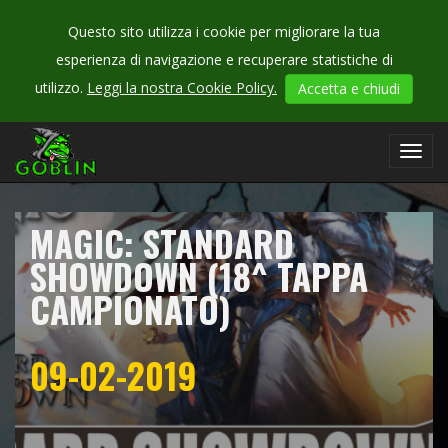
Questo sito utilizza i cookie per migliorare la tua
esperienza di navigazione e recuperare statistiche di
CHECK
utilizzo.
Leggi la nostra Cookie Policy.
Accetta e chiudi
OUR
campionati
Toggl
navig
MAGIC: STANDARD
SHOWDOWN (18^ TAPPA
CAMPIONATO)
09-02-2019