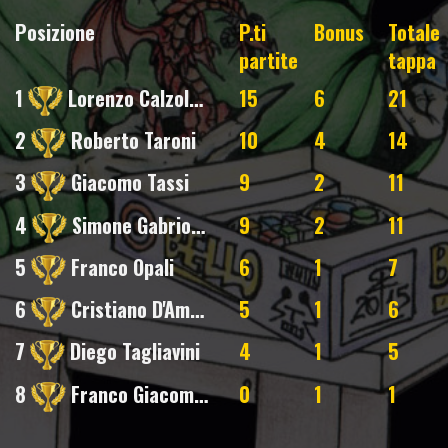
Posizione
P.ti
Bonus
Totale
partite
tappa
1
Lorenzo Calzolari
15
6
21
2
Roberto Taroni
10
4
14
3
Giacomo Tassi
9
2
11
4
Simone Gabriotti
9
2
11
5
Franco Opali
6
1
7
6
Cristiano D'Amore
5
1
6
7
Diego Tagliavini
4
1
5
8
Franco Giacomelli
0
1
1