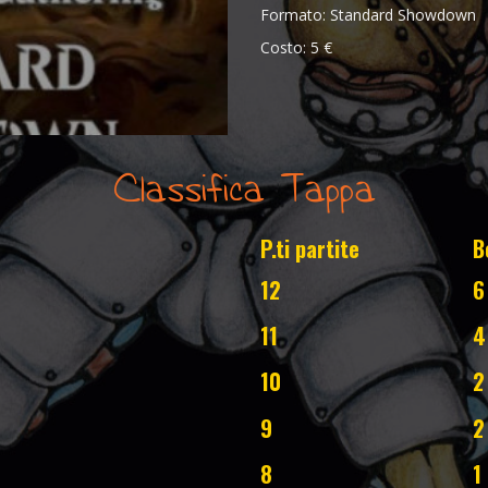
Formato: Standard Showdown
Costo: 5 €
Classifica Tappa
P.ti partite
B
12
6
11
4
10
2
9
2
8
1