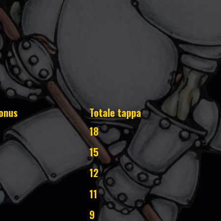
onus
Totale tappa
18
15
12
11
9