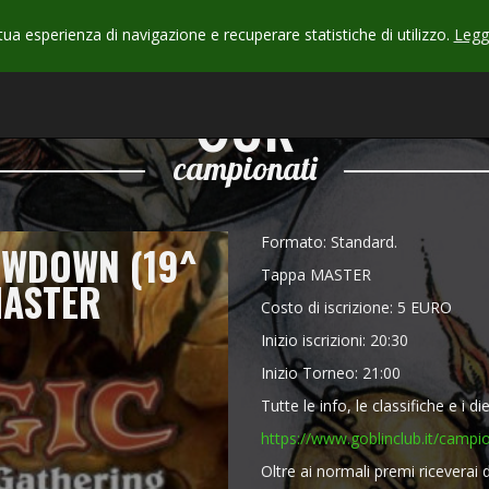
 tua esperienza di navigazione e recuperare statistiche di utilizzo.
Leggi
CHECK
OUR
campionati
Formato: Standard.
OWDOWN (19^
Tappa MASTER
MASTER
Costo di iscrizione: 5 EURO
Inizio iscrizioni: 20:30
Inizio Torneo: 21:00
Tutte le info, le classifiche e i di
https://www.goblinclub.it/campi
Oltre ai normali premi riceverai