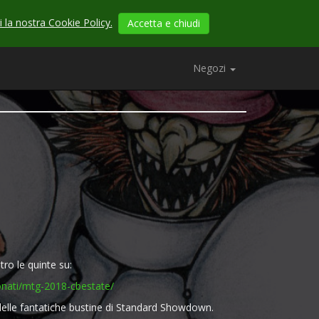
 la nostra Cookie Policy.
Accetta e chiudi
Negozi
etro le quinte su:
onati/mtg-2018-cbestate/
 delle fantatiche bustine di Standard Showdown.