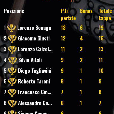
Posizione
P.ti
Bonus
Totale
partite
tappa
1
Lorenzo Bonaga
13
6
19
2
Giacomo Giusti
12
4
16
3
Lorenzo Calzolari
11
2
13
4
Silvio Vitali
9
2
11
5
Diego Tagliavini
9
1
10
6
Roberto Taroni
8
1
9
7
Francesco Cinelli
7
1
8
8
Alessandro Capotosti
6
1
7
9
Simone Capecchi
6
-
6