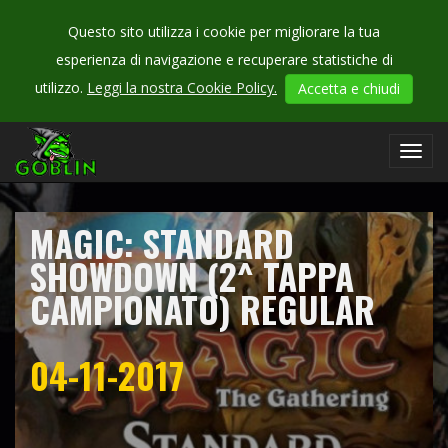
Questo sito utilizza i cookie per migliorare la tua
esperienza di navigazione e recuperare statistiche di
CHECK
utilizzo.
Leggi la nostra Cookie Policy.
Accetta e chiudi
OUR
campionati
Toggl
navig
MAGIC: STANDARD
SHOWDOWN (2^ TAPPA
CAMPIONATO) REGULAR
04-11-2017