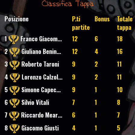
Classifica Tappa
Posizione
P.ti
Bonus
Totale
partite
tappa
1
Franco Giacomelli
12
6
18
2
Giuliano Benincasa
12
4
16
3
Roberto Taroni
9
2
11
4
Lorenzo Calzolari
9
2
11
5
Simone Capecchi
9
1
10
6
Silvio Vitali
7
1
8
7
Riccardo Mearini
6
1
7
8
Giacomo Giusti
4
1
5