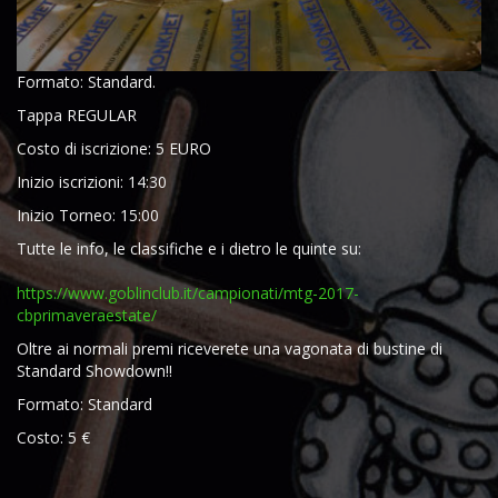
Formato: Standard.
Tappa REGULAR
Costo di iscrizione: 5 EURO
Inizio iscrizioni: 14:30
Inizio Torneo: 15:00
Tutte le info, le classifiche e i dietro le quinte su:
https://www.goblinclub.it/
campionati/
mtg-2017-
cbprimaveraestate/
Oltre ai normali premi riceverete una vagonata di bustine di
Standard Showdown!!
Formato: Standard
Costo: 5 €