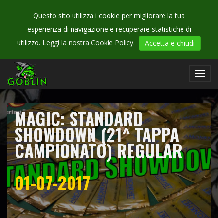
Questo sito utilizza i cookie per migliorare la tua
esperienza di navigazione e recuperare statistiche di
CHECK
utilizzo.
Leggi la nostra Cookie Policy.
Accetta e chiudi
OUR
campionati
Toggl
navig
MAGIC: STANDARD
SHOWDOWN (21^ TAPPA
CAMPIONATO) REGULAR
01-07-2017