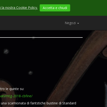
 la nostra Cookie Policy.
Accetta e chiudi
Negozi
etro le quinte su:
nati/mtg-2018-cbfine/
e una scamionata di fantstiche bustine di Standard