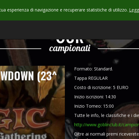
 tua esperienza di navigazione e recuperare statistiche di utilizzo.
Leggi
CHECK
OUR
campionati
Formato: Standard.
OWDOWN (23^
Tappa REGULAR
Costo di iscrizione: 5 EURO
Inizio iscrizioni: 14:30
Inizio Torneo: 15:00
Tutte le info, le classifiche e i di
http://www.goblinclub.it/campio
Oltre ai normali premi riceveret