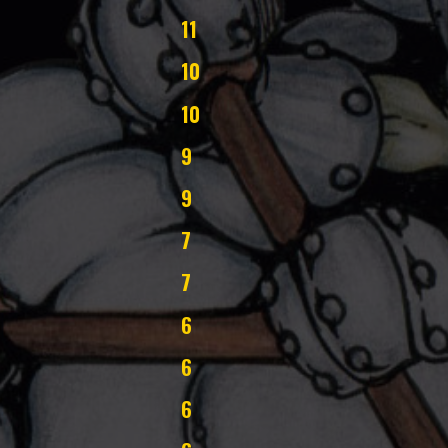
11
10
10
9
9
7
7
6
6
6