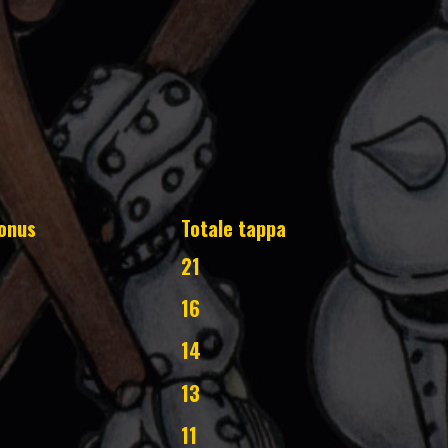
onus
Totale tappa
21
16
14
13
11