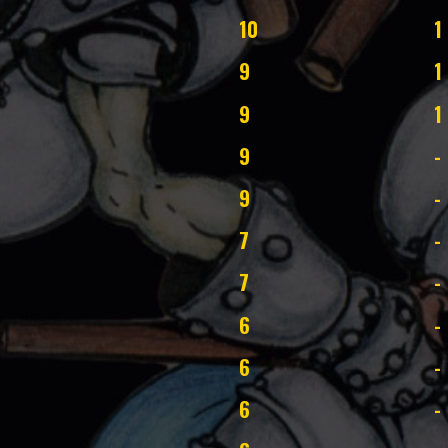
10
1
9
1
9
1
9
-
9
-
7
-
7
-
6
-
6
-
6
-