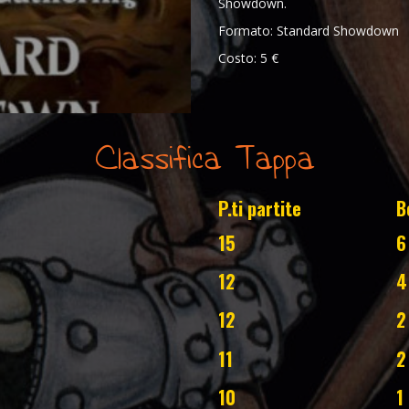
Showdown.
Formato: Standard Showdown
Costo: 5 €
Classifica Tappa
P.ti partite
B
15
6
12
4
12
2
11
2
10
1