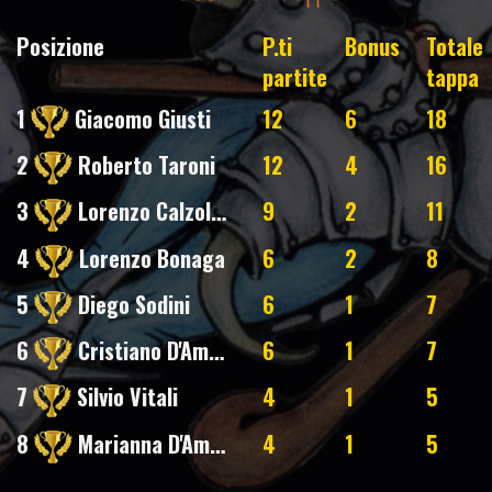
Posizione
P.ti
Bonus
Totale
partite
tappa
1
Giacomo Giusti
12
6
18
2
Roberto Taroni
12
4
16
3
Lorenzo Calzolari
9
2
11
4
Lorenzo Bonaga
6
2
8
5
Diego Sodini
6
1
7
6
Cristiano D'Amore
6
1
7
7
Silvio Vitali
4
1
5
8
Marianna D'Amore
4
1
5