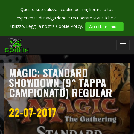
Questo sito utilizza i cookie per migliorare la tua
esperienza di navigazione e recuperare statistiche di
CHECK
utilizzo.
Leggi la nostra Cookie Policy.
Accetta e chiudi
OUR
campionati
Toggl
navig
MAGIC: STANDARD
SHOWDOWN (9^ TAPPA
CAMPIONATO) REGULAR
22-07-2017