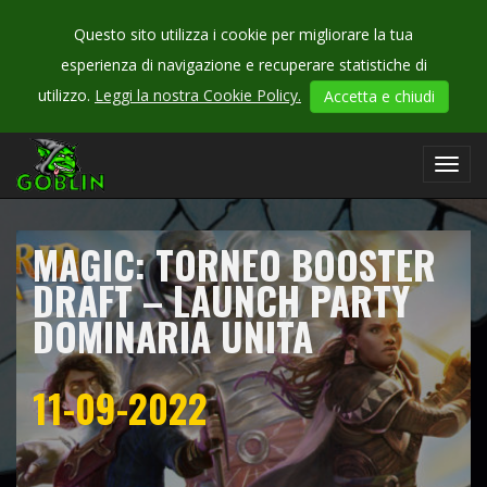
Questo sito utilizza i cookie per migliorare la tua
esperienza di navigazione e recuperare statistiche di
CHECK
utilizzo.
Leggi la nostra Cookie Policy.
Accetta e chiudi
OUR
campionati
Toggl
navig
MAGIC: TORNEO BOOSTER
DRAFT – LAUNCH PARTY
DOMINARIA UNITA
11-09-2022