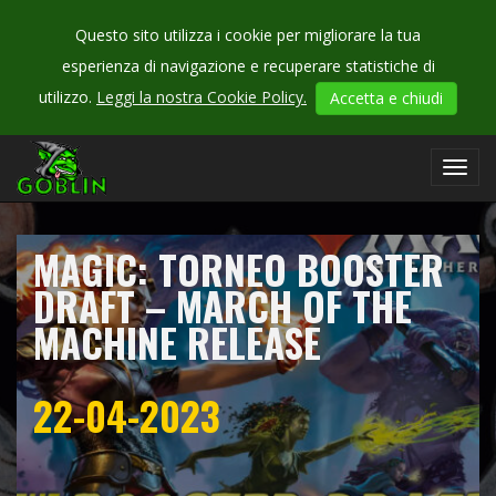
Questo sito utilizza i cookie per migliorare la tua
esperienza di navigazione e recuperare statistiche di
CHECK
utilizzo.
Leggi la nostra Cookie Policy.
Accetta e chiudi
OUR
campionati
Toggl
navig
MAGIC: TORNEO BOOSTER
DRAFT – MARCH OF THE
MACHINE RELEASE
22-04-2023