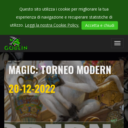
Questo sito utilizza i cookie per migliorare la tua
esperienza di navigazione e recuperare statistiche di
CHECK
utilizzo.
Leggi la nostra Cookie Policy.
Accetta e chiudi
OUR
campionati
Toggl
navig
MAGIC: TORNEO MODERN
20-12-2022