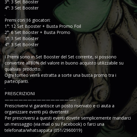
3°: 3 Set Booster
4°: 3 Set Booster
.
Premi con 16 giocatori:
1°: 12 Set Booster + Busta Promo Foil
2°: 6 Set Booster + Busta Promo
3°: 3 Set Booster
4°: 3 Set Booster
.
I Premi sono in Set Booster del Set corrente, si possono
convertire all’80% del valore in buono acquisto utilizzabile su
qualsiasi prodotto.
Ogni torneo verrà estratta a sorte una busta promo tra i
partecipanti.
.
PREISCRIZIONI
———————————————–
Preiscrivervi vi garantisce un posto riservato e ci aiuta a
organizzare eventi più divertenti!
Per prescriversi a questi eventi dovete semplicemente mandarci
un messaggio (via mail o su Facebook) o farci una
telefonata/whatsappata (051/2960019)