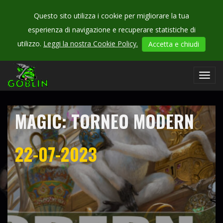
Questo sito utilizza i cookie per migliorare la tua
esperienza di navigazione e recuperare statistiche di
CHECK
utilizzo.
Leggi la nostra Cookie Policy.
Accetta e chiudi
OUR
campionati
Toggl
navig
MAGIC: TORNEO MODERN
22-07-2023