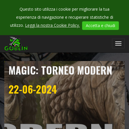
Questo sito utilizza i cookie per migliorare la tua
esperienza di navigazione e recuperare statistiche di
CHECK
utilizzo.
Leggi la nostra Cookie Policy.
Accetta e chiudi
OUR
campionati
Toggl
navig
MAGIC: TORNEO MODERN
22-06-2024