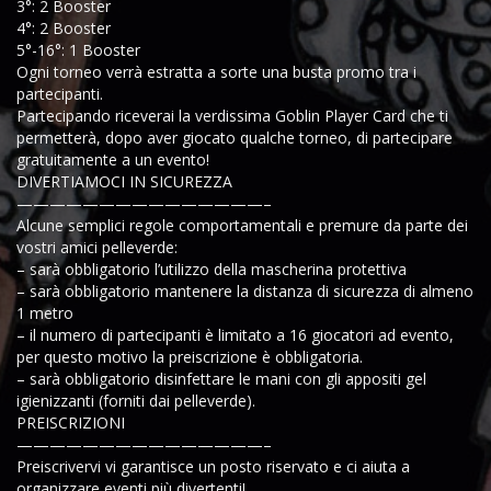
3°: 2 Booster
4°: 2 Booster
5°-16°: 1 Booster
Ogni torneo verrà estratta a sorte una busta promo tra i
partecipanti.
Partecipando riceverai la verdissima Goblin Player Card che ti
permetterà, dopo aver giocato qualche torneo, di partecipare
gratuitamente a un evento!
DIVERTIAMOCI IN SICUREZZA
———————————————–
Alcune semplici regole comportamentali e premure da parte dei
vostri amici pelleverde:
– sarà obbligatorio l’utilizzo della mascherina protettiva
– sarà obbligatorio mantenere la distanza di sicurezza di almeno
1 metro
– il numero di partecipanti è limitato a 16 giocatori ad evento,
per questo motivo la preiscrizione è obbligatoria.
– sarà obbligatorio disinfettare le mani con gli appositi gel
igienizzanti (forniti dai pelleverde).
PREISCRIZIONI
———————————————–
Preiscrivervi vi garantisce un posto riservato e ci aiuta a
organizzare eventi più divertenti!