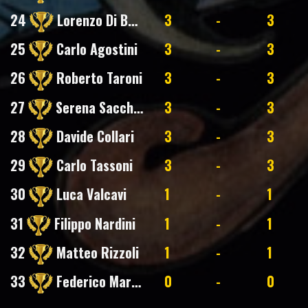
24
Lorenzo Di Bartolomeo
3
-
3
25
Carlo Agostini
3
-
3
26
Roberto Taroni
3
-
3
27
Serena Sacchetti
3
-
3
28
Davide Collari
3
-
3
29
Carlo Tassoni
3
-
3
30
Luca Valcavi
1
-
1
31
Filippo Nardini
1
-
1
32
Matteo Rizzoli
1
-
1
33
Federico Marchi
0
-
0