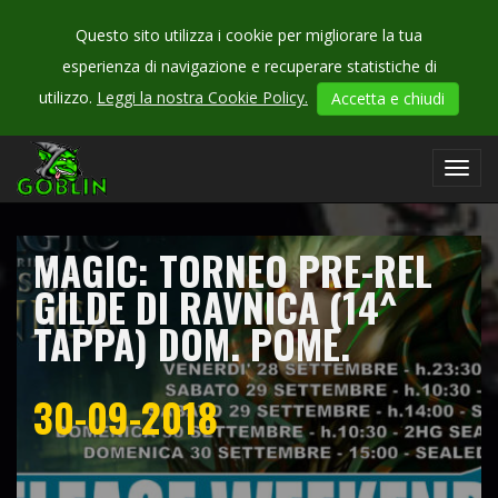
Questo sito utilizza i cookie per migliorare la tua
esperienza di navigazione e recuperare statistiche di
CHECK
utilizzo.
Leggi la nostra Cookie Policy.
Accetta e chiudi
OUR
campionati
Toggl
navig
MAGIC: TORNEO PRE-REL
GILDE DI RAVNICA (14^
TAPPA) DOM. POME.
30-09-2018