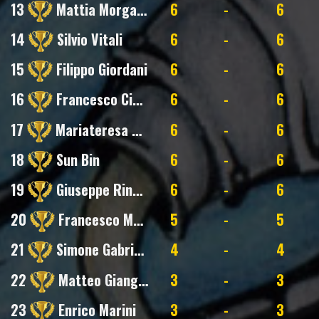
13
Mattia Morganti
6
-
6
14
Silvio Vitali
6
-
6
15
Filippo Giordani
6
-
6
16
Francesco Cinelli
6
-
6
17
Mariateresa Morgese
6
-
6
18
Sun Bin
6
-
6
19
Giuseppe Rinaldi
6
-
6
20
Francesco Maria Boniello
5
-
5
21
Simone Gabriotti
4
-
4
22
Matteo Giangolini
3
-
3
23
Enrico Marini
3
-
3