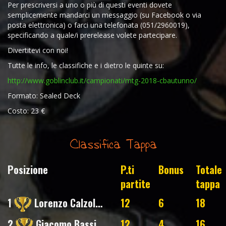
Per prescriversi a uno o più di questi eventi dovete
semplicemente mandarci un messaggio (su Facebook o via
posta elettronica) o farci una telefonata (051/2960019),
specificando a quale/i prerelease volete partecipare.
Divertitevi con noi!
Tutte le info, le classifiche e i dietro le quinte su:
http://www.goblinclub.it/campionati/mtg-2018-cbautunno/
Formato: Sealed Deck
Costo: 23 €
Classifica Tappa
Posizione
P.ti
Bonus
Totale
partite
tappa
1
Lorenzo Calzolari
12
6
18
2
Giacomo Bassi
12
4
16