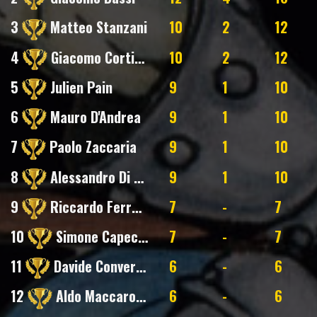
3
Matteo Stanzani
10
2
12
4
Giacomo Corticelli
10
2
12
5
Julien Pain
9
1
10
6
Mauro D'Andrea
9
1
10
7
Paolo Zaccaria
9
1
10
8
Alessandro Di Pasquale
9
1
10
9
Riccardo Ferroni
7
-
7
10
Simone Capecchi
7
-
7
11
Davide Convertino
6
-
6
12
Aldo Maccarone
6
-
6