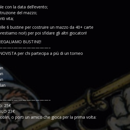
le con la data dell’evento;
ostruzione del mazzo;
ti vita;
nelle 6 bustine per costruire un mazzo da 40+ carte
estiamo noi!) per poi sfidare gli altri giocatori!
 REGALIAMO BUSTINE!
———–
————————–
VISTA per chi partecipa a più di un torneo
an
an
an
lan
———–
————————–
o: 25€
 SOLO 23€
oblin, o porti un amico che gioca per la prima volta: