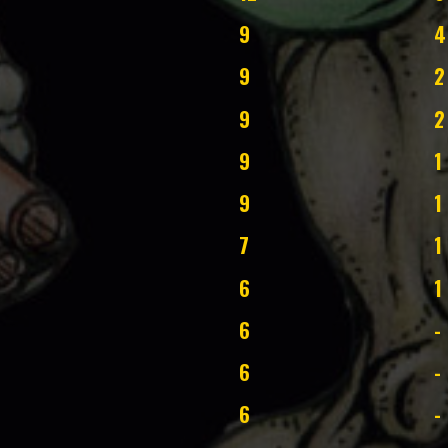
9
4
9
2
9
2
9
1
9
1
7
1
6
1
6
-
6
-
6
-