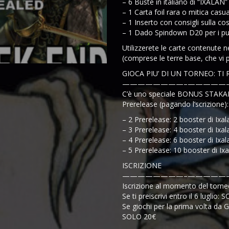
– 6 B
uste in italiano di “IXALAN”
– 1 Carta foil rara o mitica casua
– 1 Inserto con consigli sulla c
– 1 Dado Spindown D20 per i pun
Utilizzerete le carte contenute 
(comprese le terre base, che vi pr
GIOCA PIU’ DI UN TORNEO: TI
————————–
—————
C’è uno speciale BONUS STAKANO
Prerelease (pagando l’scrizione):
– 2 Prerelease: 2 booster di Ixal
– 3 Prerelease: 4 booster di Ixal
– 4 Prerelease: 6 booster di Ixal
– 5 Prerelease: 10 booster di Ixa
ISCRIZIONE
————————–
—————
Iscrizione al momento del torne
Se ti preiscrivi entro il 6 luglio:
Se giochi per la prima volta da G
SOLO 20€