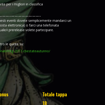
e per i migliori in classifica
———–
————————–
 questi eventi dovete semplicemente mandarci un
sta elettronica) o farci una telefonata
ale/i prerelease volete partecipare.
etro le quinte su:
ionati/mtg-2017-cbestateautunno/
onus
Totale tappa
18