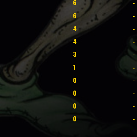
6
-
6
-
4
-
4
-
3
-
1
-
0
-
0
-
0
-
0
-