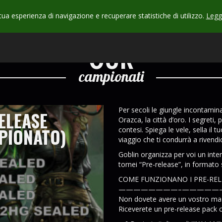
 tua esperienza di navigazione e recuperare statistiche di utilizzo.
Leggi
CHECK
OUR
campionati
Per secoli le giungle incontamin
ELEASE
Orazca, la città d’oro. I segreti, 
MPIONATO)
contesi. Spiega le vele, sella il t
viaggio che ti condurrà a rivendi
Goblin organizza per voi un int
tornei “Pre-release”, in formato
COME FUNZIONANO I PRE-REL
————————–
—————
Non dovete avere un vostro maz
Riceverete un pre-release pack c