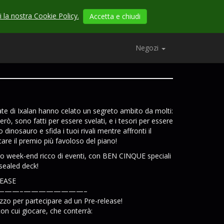
 la nostra Cookie Policy.
Accetta e chiudi
Negozi
ate di Ixalan hanno celato un segreto ambito da molti:
però, sono fatti per essere svelati, e i tesori per essere
uo dinosauro e sfida i tuoi rivali mentre affronti il
care il premio più favoloso del piano!
ero week-end ricco di eventi, con BEN CINQUE speciali
 sealed deck!
EASE
———–
————————–
zo per partecipare ad un Pre-release!
on cui giocare, che conterrà: