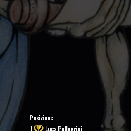
Posizione
1
Luca Pellegrini