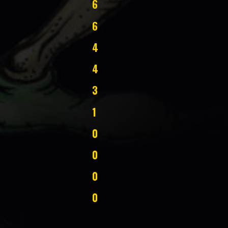
6
6
4
4
3
1
0
0
0
0