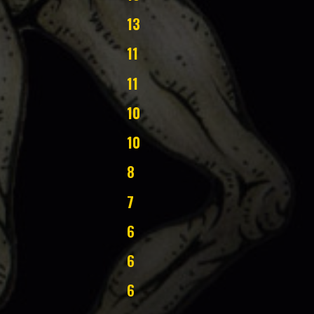
13
11
11
10
10
8
7
6
6
6