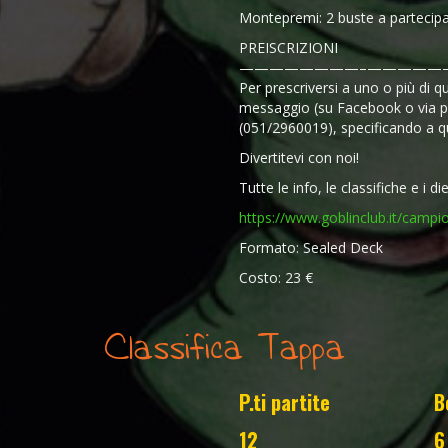
Montepremi: 2 buste a partecipant
PREISCRIZIONI
————————–
—————
Per prescriversi a uno o più di
messaggio (su Facebook o via po
(051/2960019), specificando a qu
Divertitevi con noi!
Tutte le info, le classifiche e i di
https://www.goblinclub.it/camp
Formato: Sealed Deck
Costo: 23 €
Classifica Tappa
P.ti partite
B
12
6