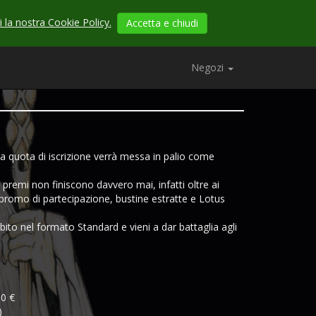
 la nostra Cookie Policy.
Accetta e chiudi
Negozi
la quota di iscrizione verrà messa in palio come
remi non finiscono davvero mai, infatti oltre ai
 promo di partecipazione, bustine estratte e Lotus
bito nel formato Standard e vieni a dar battaglia agli
00 €
)