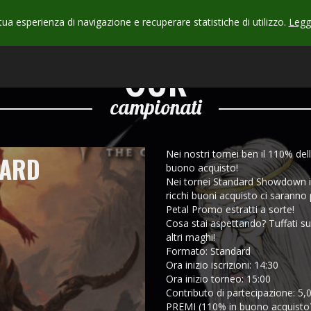
 tua esperienza di navigazione e recuperare statistiche di utilizzo.
Leggi
CHECK
OUR
campionati
Nei nostri tornei ben il 110% del
DARD
buono acquisto!
Nei tornei Standard Showdown i p
ricchi buoni acquisto ci saranno
Petal Promo estratti a sorte!
Cosa stai aspettando? Tuffati su
altri maghi!
Formato: Standard
Ora inizio iscrizioni: 14:30
Ora inizio torneo: 15:00
Contributo di partecipazione: 5,
PREMI (110% in buono acquisto