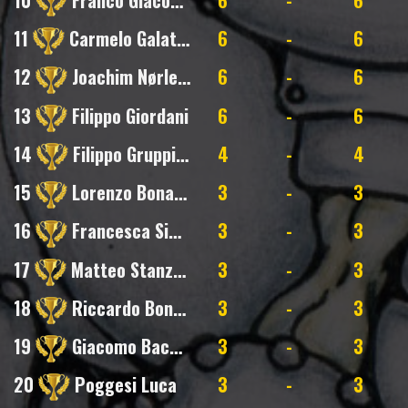
11
Carmelo Galatro
6
-
6
12
Joachim Nørlem
6
-
6
13
Filippo Giordani
6
-
6
14
Filippo Gruppioni
4
-
4
15
Lorenzo Bonaga
3
-
3
16
Francesca Sighinolfi
3
-
3
17
Matteo Stanzani
3
-
3
18
Riccardo Bonfiglioli
3
-
3
19
Giacomo Baccilieri
3
-
3
20
Poggesi Luca
3
-
3