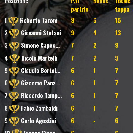
Posizione
P.ti
Bonus
Totale
partite
tappa
1
Roberto Taroni
9
6
15
2
Giovanni Stefani
9
4
13
3
Simone Capecchi
7
2
9
4
Nicolò Martelli
7
2
9
5
Claudio Bortolotti
6
1
7
6
Giacomo Panzacchi
6
1
7
7
Riccardo Tempobono
6
1
7
8
Fabio Zambaldi
6
1
7
9
Carlo Agostini
6
-
6
10
Franco Giacomelli
6
-
6