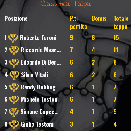
Classifica Tappa
Posizione
P.ti
Bonus
Totale
partite
tappa
1
Roberto Taroni
9
6
15
2
Riccardo Mearini
7
4
11
3
Edoardo Di Bernardo
6
2
8
4
Silvio Vitali
6
2
8
5
Randy Robling
6
1
7
6
Michele Testoni
6
1
7
7
Simone Capecchi
4
1
5
8
Giulio Testoni
3
1
4