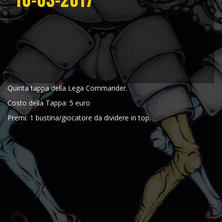
Quinta tappa della Lega Commander.
Costo della Tappa: 5 euro
Premi: 1 bustina/giocatore da dividere in top.