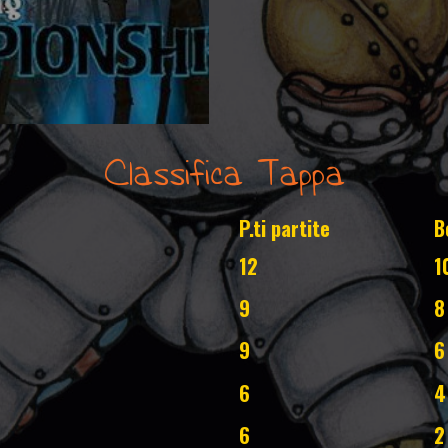
Classifica Tappa
P.ti partite
B
12
1
9
8
9
6
6
4
6
2