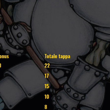
onus
Totale tappa
0
22
17
15
10
8