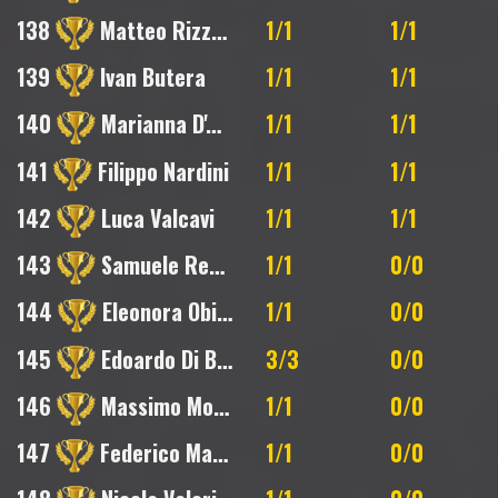
138
Matteo Rizzoli
1/1
1/1
139
Ivan Butera
1/1
1/1
140
Marianna D'Amore
1/1
1/1
141
Filippo Nardini
1/1
1/1
142
Luca Valcavi
1/1
1/1
143
Samuele Reggiani
1/1
0/0
144
Eleonora Obinu
1/1
0/0
145
Edoardo Di Bernardo
3/3
0/0
146
Massimo Montanari
1/1
0/0
147
Federico Marchi
1/1
0/0