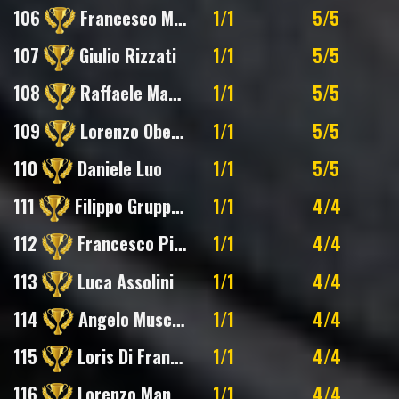
106
Francesco Maria Boniello
1/1
5/5
107
Giulio Rizzati
1/1
5/5
108
Raffaele Marre'
1/1
5/5
109
Lorenzo Obertis
1/1
5/5
110
Daniele Luo
1/1
5/5
111
Filippo Gruppioni
1/1
4/4
112
Francesco Pipi
1/1
4/4
113
Luca Assolini
1/1
4/4
114
Angelo Muscia Masuzzo
1/1
4/4
115
Loris Di Francesco
1/1
4/4
116
Lorenzo Mannella
1/1
4/4