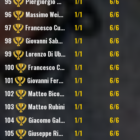
95
Piergiorgio Montanari
1/1
6/6
96
Massimo Weigert
1/1
6/6
97
Francesco Cuoghi
1/1
6/6
98
Giovanni Sabatini
1/1
6/6
99
Lorenzo Di Ubaldo
1/1
6/6
100
Francesco Cuoghi
1/1
6/6
101
Giovanni Feruglio
1/1
6/6
102
Matteo Bicocchi
1/1
6/6
103
Matteo Rubini
1/1
6/6
104
Giacomo Galletti
1/1
6/6
105
Giuseppe Rinaldi
1/1
6/6