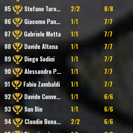
85
Stefano Tarozzi
2/2
8/8
86
Giacomo Panzacchi
1/1
7/7
87
Gabriele Motta
1/1
7/7
88
Davide Altena
1/1
7/7
89
Diego Sodini
1/1
7/7
90
Alessandro Pernici
1/1
7/7
91
Fabio Zambaldi
1/1
7/7
92
Davide Convertino
1/1
6/6
93
Sun Bin
1/1
6/6
94
Claudio Bonanni
2/2
6/6