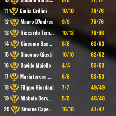
11
Giulia Grillini
10/10
76/76
12
Mauro D'Andrea
9/9
76/76
13
Riccardo Tempobono
10/13
76/86
14
Giacomo Baccilieri
8/8
63/63
15
Giacomo Giusti
10/10
62/62
16
Davide Maiello
4/4
53/53
17
Mariateresa Morgese
6/6
53/53
18
Filippo Giordani
7/7
49/49
19
Michele Berselli
5/5
48/48
20
Simone Capecchi
10/10
47/47