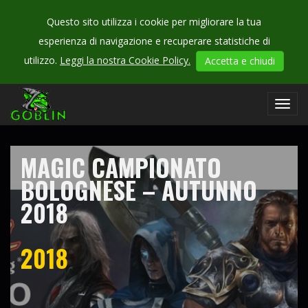
Questo sito utilizza i cookie per migliorare la tua
esperienza di navigazione e recuperare statistiche di
CHECK
utilizzo.
Leggi la nostra Cookie Policy.
Accetta e chiudi
OUR
campionati
Toggl
navig
MAGIC CAMPIONATO
BOLOGNESE – AUTUNNO
2018
2018