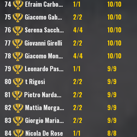
74
Efraim Carbone
1/1
10/10
75
Giacomo Gabrieli
2/2
10/10
76
Serena Sacchetti
4/4
10/10
77
Giovanni Girelli
2/2
10/10
78
Giacomo Monastra
4/4
10/10
79
Leonardo Pasotti
1/1
9/9
80
t Rigosi
2/2
9/9
81
Pietro Nardacchione
2/2
9/9
82
Mattia Morganti
2/2
9/9
83
Giorgio Maria Ianniciello
2/2
9/9
84
Nicola De Rose
1/1
8/8