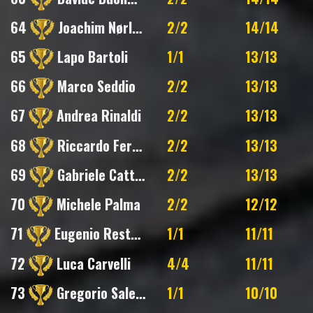
64
Joachim Nørlem
2/2
14/14
65
Lapo Bartoli
1/1
13/13
66
Marco Seddio
2/2
13/13
67
Andrea Rinaldi
2/2
13/13
68
Riccardo Ferroni
2/2
13/13
69
Gabriele Catterin
2/2
13/13
70
Michele Palma
2/2
12/12
71
Eugenio Restani
1/1
11/11
72
Luca Carvelli
4/4
11/11
73
Gregorio Salerno
1/1
10/10