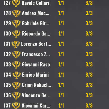
127
Davide Collari
1/1
3/3
128
Andrea Mocellin
1/1
3/3
129
Gabriele Gironi
1/1
3/3
130
Riccardo Galfano
1/1
3/3
131
Lorenzo Bertusi
1/1
3/3
132
Francesco Zaniboni
1/1
3/3
133
Giovanni Raso
1/1
3/3
134
Enrico Marini
1/1
3/3
135
Grian Nahuel Talamonti
1/1
3/3
136
Vincenzo Del Plato
1/1
3/3
137
Giovanni Cardetti
1/1
3/3