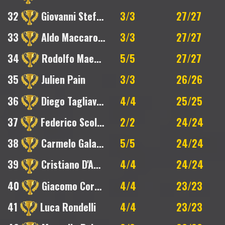
32
Giovanni Stefani
3/3
27/27
33
Aldo Maccarone
3/3
27/27
34
Rodolfo Maestri
5/5
27/27
35
Julien Pain
3/3
26/26
36
Diego Tagliavini
4/4
25/25
37
Federico Scolari
2/2
24/24
38
Carmelo Galatro
5/5
24/24
39
Cristiano D'Amore
4/4
24/24
40
Giacomo Corticelli
4/4
23/23
41
Luca Rondelli
4/4
23/23