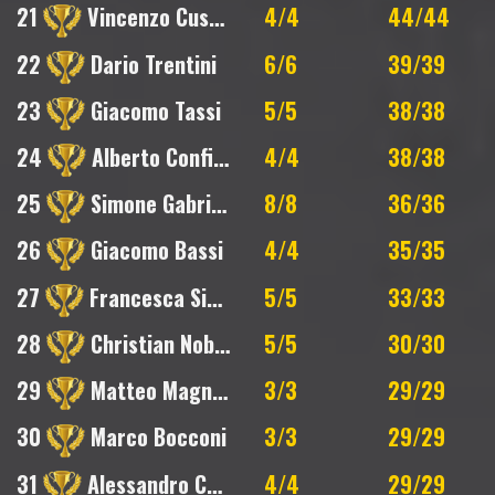
21
Vincenzo Cusumano
4/4
44/44
22
Dario Trentini
6/6
39/39
23
Giacomo Tassi
5/5
38/38
24
Alberto Conficoni
4/4
38/38
25
Simone Gabriotti
8/8
36/36
26
Giacomo Bassi
4/4
35/35
27
Francesca Sighinolfi
5/5
33/33
28
Christian Nobile
5/5
30/30
29
Matteo Magnani
3/3
29/29
30
Marco Bocconi
3/3
29/29
31
Alessandro Capotosti
4/4
29/29