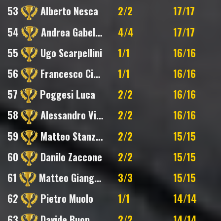
53
Alberto Nesca
2/2
17/17
54
Andrea Gabellini
4/4
17/17
55
Ugo Scarpellini
1/1
16/16
56
Francesco Cinelli
1/1
16/16
57
Poggesi Luca
2/2
16/16
58
Alessandro Viciconte
2/2
16/16
59
Matteo Stanzani
2/2
15/15
60
Danilo Zaccone
2/2
15/15
61
Matteo Giangolini
3/3
15/15
62
Pietro Muolo
1/1
14/14
63
Davide Buonmestieri
2/2
14/14