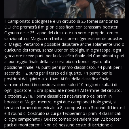
Il Campionato Bolognese è un circuito di 25 tornei sanzionati
DCI che premierà il migliori classificati con tantissimi booster!
Ognuna delle 25 tappe del circuito è un vero e proprio torneo
sanzionato di Magic, con tanto di premi (generalmente booster
di Magic). Pertanto è possibile disputare anche solamente uno o
qualcuno dei tornei, senza ulteriori obblighi. In ogni tappa, ogni
giocatore riceve punti per la classifica finale del Campionato pari
al punteggio finale della svizzera più un bonus legato alla
posizione finale: +6 punti per il primo classificato, +4 punti per il
secondo, +2 punti per il terzo ed il quarto, +1 punto per le
posizioni dal quinto all’ottavo. Ai fini della classifica finale,
verranno tenuti in considerazione solo i 10 migliori risultati di
ogni giocatore. E ora spazio alle novità!!! Al termine del circuito,
a ottobre 2018, i primi classificati riceveranno dei premi in
booster di Magic, mentre, ogni due campionati bolognesi, si
terrà un torneo domenicale a 8, composto da 3 round di Limited
e 3 round di Costruito (a cui parteciperanno i primi 4 classificati
di ogni campionato). Questo torneo prevederà ben 72 booster
pack di montepremi! Non c’è nessuno costo di iscrizione al