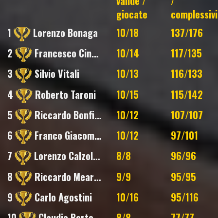
valide /
/
giocate
complessivi
1
Lorenzo Bonaga
10/18
137/176
2
Francesco Cinelli
10/14
117/135
3
Silvio Vitali
10/13
116/133
4
Roberto Taroni
10/15
115/142
5
Riccardo Bonfiglioli
10/12
107/107
6
Franco Giacomelli
10/12
97/101
7
Lorenzo Calzolari
8/8
96/96
8
Riccardo Mearini
9/9
95/95
9
Carlo Agostini
10/16
95/116
10
Claudio Bortolotti
8/8
77/77