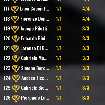
117
Luca Cacciatore
1/1
4/4
118
Fiorenzo Donetti
1/1
4/4
119
Jacopo Piletti
1/1
3/3
120
Edoardo Bini
1/1
3/3
121
Lorenzo Di Bartolomeo
1/1
3/3
122
Gabriele Martinelli
1/1
3/3
123
Simone Dercenno
1/1
3/3
124
Andrea Ziccone
1/1
3/3
125
Gabriele Bicocchi
1/1
3/3
126
Pierpaolo Luciano
1/1
3/3