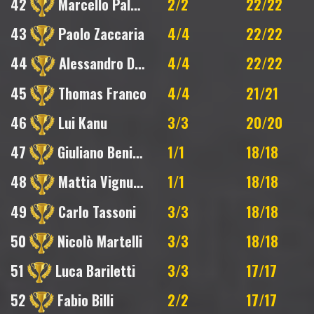
42
Marcello Palumbo
2/2
22/22
43
Paolo Zaccaria
4/4
22/22
44
Alessandro Di Pasquale
4/4
22/22
45
Thomas Franco
4/4
21/21
46
Lui Kanu
3/3
20/20
47
Giuliano Benincasa
1/1
18/18
48
Mattia Vignudelli
1/1
18/18
49
Carlo Tassoni
3/3
18/18
50
Nicolò Martelli
3/3
18/18
51
Luca Bariletti
3/3
17/17
52
Fabio Billi
2/2
17/17